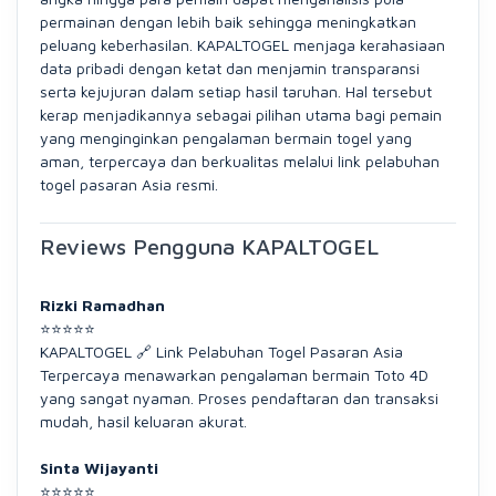
permainan dengan lebih baik sehingga meningkatkan
peluang keberhasilan. KAPALTOGEL menjaga kerahasiaan
data pribadi dengan ketat dan menjamin transparansi
serta kejujuran dalam setiap hasil taruhan. Hal tersebut
kerap menjadikannya sebagai pilihan utama bagi pemain
yang menginginkan pengalaman bermain togel yang
aman, terpercaya dan berkualitas melalui link pelabuhan
togel pasaran Asia resmi.
Reviews Pengguna KAPALTOGEL
Rizki Ramadhan
⭐⭐⭐⭐⭐
KAPALTOGEL 🔗 Link Pelabuhan Togel Pasaran Asia
Terpercaya menawarkan pengalaman bermain Toto 4D
yang sangat nyaman. Proses pendaftaran dan transaksi
mudah, hasil keluaran akurat.
Sinta Wijayanti
⭐⭐⭐⭐⭐