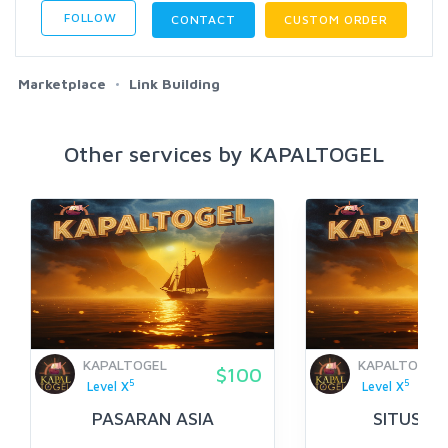
FOLLOW
CONTACT
CUSTOM ORDER
Marketplace
Link Building
Other services by KAPALTOGEL
KAPALTOGEL
KAPALTOGEL
$100
5
5
Level X
Level X
PASARAN ASIA
SITUS T