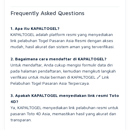
Frequently Asked Questions
1. Apa itu KAPALTOGEL?
KAPALTOGEL adalah platform resmi yang menyediakan
link pelabuhan Togel Pasaran Asia Resmi dengan akses
mudah, hasil akurat dan sistem aman yang terverifikasi.
2. Bagaimana cara mendaftar di KAPALTOGEL?
Untuk mendaftar, Anda cukup mengisi formulir data diri
pada halaman pendaftaran, kemudian mengikuti langkah
verifikasi untuk mulai bermain di KAPALTOGEL 🔗 Link
Pelabuhan Togel Pasaran Asia Terpercaya.
3. Apakah KAPALTOGEL menyediakan link resmi Toto
4D?
Ya, KAPALTOGEL menyediakan link pelabuhan resmi untuk
pasaran Toto 4D Asia, memastikan hasil yang akurat dan
transparan.