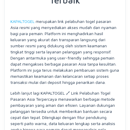
Terbaik
KAPALTOGEL
merupakan link pelabuhan togel pasaran
Asia resmi yang menyediakan akses mudah dan nyaman
bagi para pemain. Platform ini menghadirkan hasil
keluaran yang akurat dan transparan langsung dari
sumber resmi yang didukung oleh sistem keamanan
tingkat tinggi serta layanan pelanggan yang responsif.
Dengan antarmuka yang user-friendly sehingga pemain
dapat mengakses berbagai pasaran Asia tanpa kesulitan.
Platform ini juga terus melakukan pembaruan sistem guna
memastikan keamanan dan kelancaran setiap proses
transaksi mulai dari deposit hingga penarikan dana.
Lebih lanjut lagi KAPALTOGEL 🔗 Link Pelabuhan Togel
Pasaran Asia Terpercaya menawarkan berbagai metode
pembayaran yang aman dan efisien. Layanan dukungan
pelanggan tersedia untuk memberikan bantuan secara
cepat dan tepat. Dilengkapi dengan fitur pendukung
seperti paito warna, data keluaran lengkap serta analisis
angka hingga para pemain dapat menganalisis pola