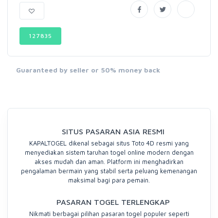
127835
Guaranteed by seller or 50% money back
SITUS PASARAN ASIA RESMI
KAPALTOGEL dikenal sebagai situs Toto 4D resmi yang
menyediakan sistem taruhan togel online modern dengan
akses mudah dan aman. Platform ini menghadirkan
pengalaman bermain yang stabil serta peluang kemenangan
maksimal bagi para pemain.
PASARAN TOGEL TERLENGKAP
Nikmati berbagai pilihan pasaran togel populer seperti