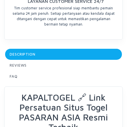
LAYANAN CUSTOMER SERVICE 24/7
Tim customer service profesional siap membantu pemain
selama 24 jam penuh. Setiap pertanyaan atau kendala dapat
ditangani dengan cepat untuk memastikan pengalaman
bermain tetap nyaman.
DESCRIPTION
REVIEWS
FAQ
KAPALTOGEL 🔗 Link
Persatuan Situs Togel
PASARAN ASIA Resmi