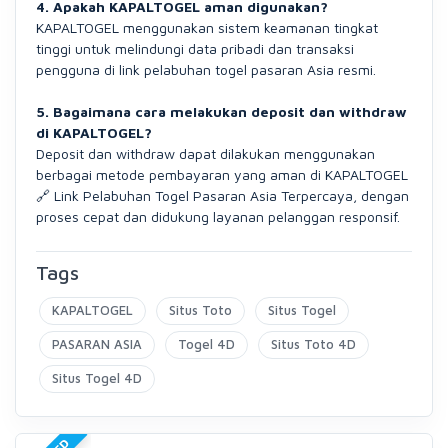
4. Apakah KAPALTOGEL aman digunakan?
KAPALTOGEL menggunakan sistem keamanan tingkat
tinggi untuk melindungi data pribadi dan transaksi
pengguna di link pelabuhan togel pasaran Asia resmi.
5. Bagaimana cara melakukan deposit dan withdraw
di KAPALTOGEL?
Deposit dan withdraw dapat dilakukan menggunakan
berbagai metode pembayaran yang aman di KAPALTOGEL
🔗 Link Pelabuhan Togel Pasaran Asia Terpercaya, dengan
proses cepat dan didukung layanan pelanggan responsif.
Tags
KAPALTOGEL
Situs Toto
Situs Togel
PASARAN ASIA
Togel 4D
Situs Toto 4D
Situs Togel 4D