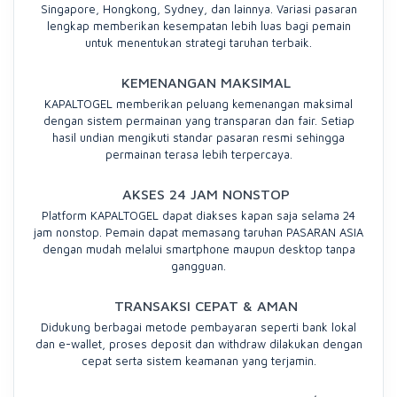
Singapore, Hongkong, Sydney, dan lainnya. Variasi pasaran
lengkap memberikan kesempatan lebih luas bagi pemain
untuk menentukan strategi taruhan terbaik.
KEMENANGAN MAKSIMAL
KAPALTOGEL memberikan peluang kemenangan maksimal
dengan sistem permainan yang transparan dan fair. Setiap
hasil undian mengikuti standar pasaran resmi sehingga
permainan terasa lebih terpercaya.
AKSES 24 JAM NONSTOP
Platform KAPALTOGEL dapat diakses kapan saja selama 24
jam nonstop. Pemain dapat memasang taruhan PASARAN ASIA
dengan mudah melalui smartphone maupun desktop tanpa
gangguan.
TRANSAKSI CEPAT & AMAN
Didukung berbagai metode pembayaran seperti bank lokal
dan e-wallet, proses deposit dan withdraw dilakukan dengan
cepat serta sistem keamanan yang terjamin.