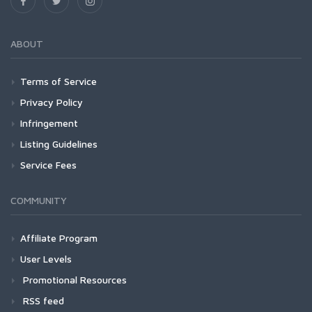
ABOUT
Terms of Service
Privacy Policy
Infringement
Listing Guidelines
Service Fees
COMMUNITY
Affiliate Program
User Levels
Promotional Resources
RSS feed