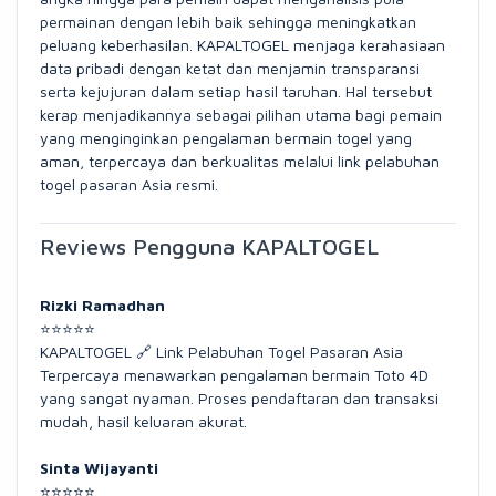
permainan dengan lebih baik sehingga meningkatkan
peluang keberhasilan. KAPALTOGEL menjaga kerahasiaan
data pribadi dengan ketat dan menjamin transparansi
serta kejujuran dalam setiap hasil taruhan. Hal tersebut
kerap menjadikannya sebagai pilihan utama bagi pemain
yang menginginkan pengalaman bermain togel yang
aman, terpercaya dan berkualitas melalui link pelabuhan
togel pasaran Asia resmi.
Reviews Pengguna KAPALTOGEL
Rizki Ramadhan
⭐⭐⭐⭐⭐
KAPALTOGEL 🔗 Link Pelabuhan Togel Pasaran Asia
Terpercaya menawarkan pengalaman bermain Toto 4D
yang sangat nyaman. Proses pendaftaran dan transaksi
mudah, hasil keluaran akurat.
Sinta Wijayanti
⭐⭐⭐⭐⭐