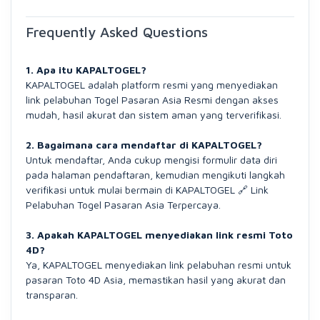
Frequently Asked Questions
1. Apa itu KAPALTOGEL?
KAPALTOGEL adalah platform resmi yang menyediakan
link pelabuhan Togel Pasaran Asia Resmi dengan akses
mudah, hasil akurat dan sistem aman yang terverifikasi.
2. Bagaimana cara mendaftar di KAPALTOGEL?
Untuk mendaftar, Anda cukup mengisi formulir data diri
pada halaman pendaftaran, kemudian mengikuti langkah
verifikasi untuk mulai bermain di KAPALTOGEL 🔗 Link
Pelabuhan Togel Pasaran Asia Terpercaya.
3. Apakah KAPALTOGEL menyediakan link resmi Toto
4D?
Ya, KAPALTOGEL menyediakan link pelabuhan resmi untuk
pasaran Toto 4D Asia, memastikan hasil yang akurat dan
transparan.