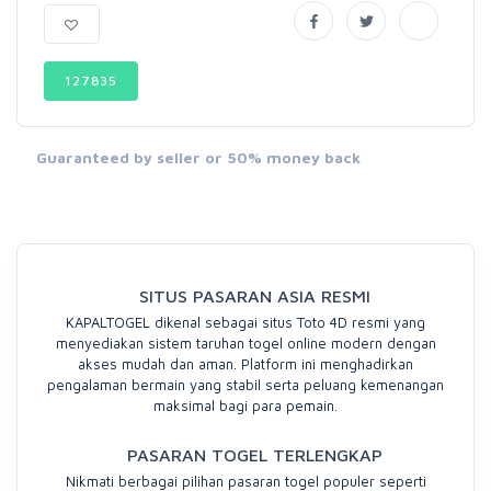
127835
Guaranteed by seller or 50% money back
SITUS PASARAN ASIA RESMI
KAPALTOGEL dikenal sebagai situs Toto 4D resmi yang
menyediakan sistem taruhan togel online modern dengan
akses mudah dan aman. Platform ini menghadirkan
pengalaman bermain yang stabil serta peluang kemenangan
maksimal bagi para pemain.
PASARAN TOGEL TERLENGKAP
Nikmati berbagai pilihan pasaran togel populer seperti