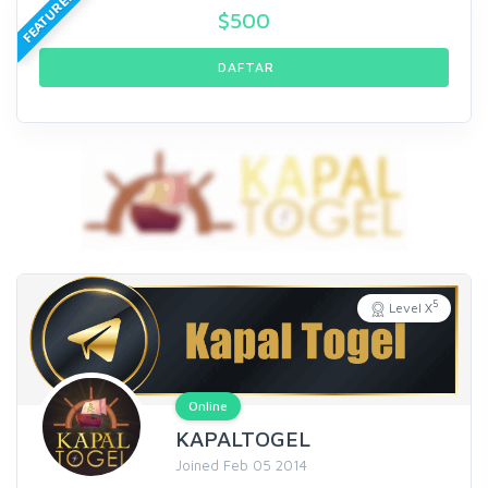
FEATURED
$
500
DAFTAR
5
Level X
Online
KAPALTOGEL
Joined Feb 05 2014