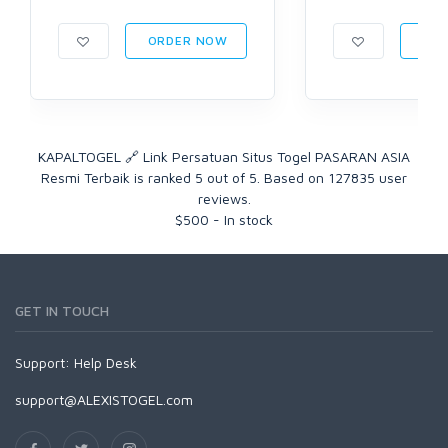
ORDER NOW
ORD
KAPALTOGEL 🔗 Link Persatuan Situs Togel PASARAN ASIA
Resmi Terbaik
is ranked
5
out of
5
. Based on
127835
user
reviews.
$
500
-
In stock
GET IN TOUCH
Support:
Help Desk
support@ALEXISTOGEL.com