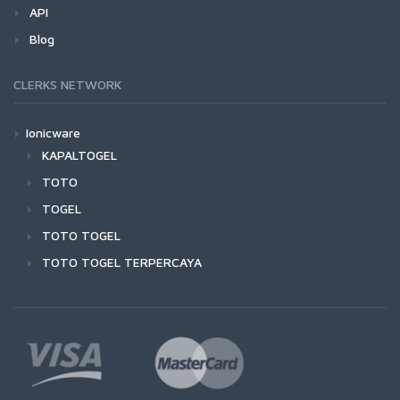
API
Blog
CLERKS NETWORK
Ionicware
KAPALTOGEL
TOTO
TOGEL
TOTO TOGEL
TOTO TOGEL TERPERCAYA