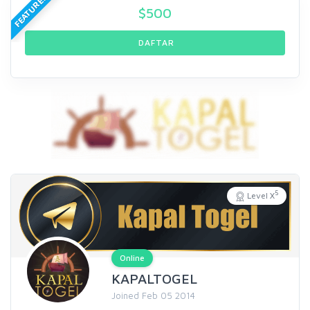
FEATURED
$
500
DAFTAR
5
Level X
Online
KAPALTOGEL
Joined Feb 05 2014