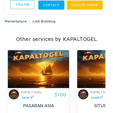
FOLLOW
CONTACT
CUSTOM ORDER
Marketplace
Link Building
Other services by KAPALTOGEL
KAPALTOGEL
KAPALTOGEL
$100
5
5
Level X
Level X
PASARAN ASIA
SITUS T