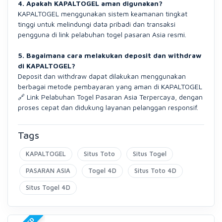
4. Apakah KAPALTOGEL aman digunakan?
KAPALTOGEL menggunakan sistem keamanan tingkat
tinggi untuk melindungi data pribadi dan transaksi
pengguna di link pelabuhan togel pasaran Asia resmi.
5. Bagaimana cara melakukan deposit dan withdraw
di KAPALTOGEL?
Deposit dan withdraw dapat dilakukan menggunakan
berbagai metode pembayaran yang aman di KAPALTOGEL
🔗 Link Pelabuhan Togel Pasaran Asia Terpercaya, dengan
proses cepat dan didukung layanan pelanggan responsif.
Tags
KAPALTOGEL
Situs Toto
Situs Togel
PASARAN ASIA
Togel 4D
Situs Toto 4D
Situs Togel 4D