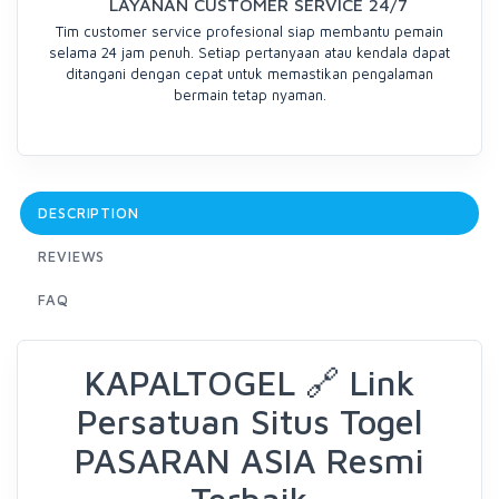
LAYANAN CUSTOMER SERVICE 24/7
Tim customer service profesional siap membantu pemain
selama 24 jam penuh. Setiap pertanyaan atau kendala dapat
ditangani dengan cepat untuk memastikan pengalaman
bermain tetap nyaman.
DESCRIPTION
REVIEWS
FAQ
KAPALTOGEL 🔗 Link
Persatuan Situs Togel
PASARAN ASIA Resmi