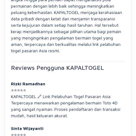
permainan dengan lebih baik sehingga meningkatkan
peluang keberhasilan. KAPALTOGEL menjaga kerahasiaan
data pribadi dengan ketat dan menjamin transparansi
serta kejujuran dalam setiap hasil taruhan. Hal tersebut
kerap menjadikannya sebagai pilihan utama bagi pemain
yang menginginkan pengalaman bermain togel yang
aman, terpercaya dan berkualitas melalui link pelabuhan
togel pasaran Asia resmi.
Reviews Pengguna KAPALTOGEL
Rizki Ramadhan
⭐⭐⭐⭐⭐
KAPALTOGEL 🔗 Link Pelabuhan Togel Pasaran Asia
Terpercaya menawarkan pengalaman bermain Toto 4D
yang sangat nyaman. Proses pendaftaran dan transaksi
mudah, hasil keluaran akurat.
Sinta Wijayanti
⭐⭐⭐⭐⭐