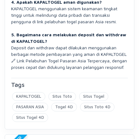
4. Apakah KAPALTOGEL aman digunakan?
KAPALTOGEL menggunakan sistem keamanan tingkat
tinggi untuk melindungi data pribadi dan transaksi
pengguna di link pelabuhan togel pasaran Asia resmi.
5. Bagaimana cara melakukan deposit dan withdraw
di KAPALTOGEL?
Deposit dan withdraw dapat dilakukan menggunakan
berbagai metode pembayaran yang aman di KAPALTOGEL
🔗 Link Pelabuhan Togel Pasaran Asia Terpercaya, dengan
proses cepat dan didukung layanan pelanggan responsif.
Tags
KAPALTOGEL
Situs Toto
Situs Togel
PASARAN ASIA
Togel 4D
Situs Toto 4D
Situs Togel 4D