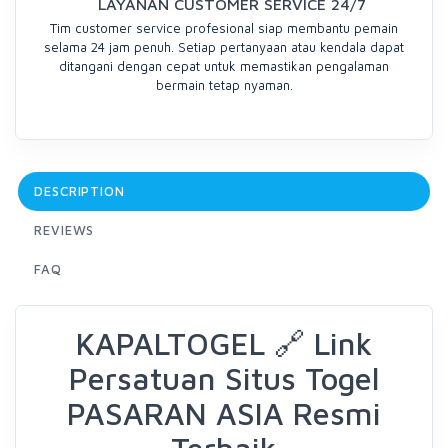
LAYANAN CUSTOMER SERVICE 24/7
Tim customer service profesional siap membantu pemain
selama 24 jam penuh. Setiap pertanyaan atau kendala dapat
ditangani dengan cepat untuk memastikan pengalaman
bermain tetap nyaman.
DESCRIPTION
REVIEWS
FAQ
KAPALTOGEL 🔗 Link
Persatuan Situs Togel
PASARAN ASIA Resmi