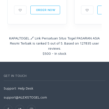
ORDER NOW
ORD
KAPALTOGEL 🔗 Link Persatuan Situs Togel PASARAN ASIA
Resmi Terbaik
is ranked
5
out of
5
. Based on
127835
user
reviews.
$
500
-
In stock
GET IN TOUCH
Support:
Help Desk
support@ALEXISTOGEL.com