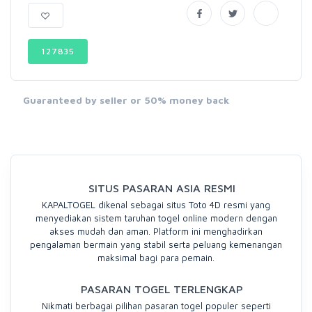
127835
Guaranteed by seller or 50% money back
SITUS PASARAN ASIA RESMI
KAPALTOGEL dikenal sebagai situs Toto 4D resmi yang
menyediakan sistem taruhan togel online modern dengan
akses mudah dan aman. Platform ini menghadirkan
pengalaman bermain yang stabil serta peluang kemenangan
maksimal bagi para pemain.
PASARAN TOGEL TERLENGKAP
Nikmati berbagai pilihan pasaran togel populer seperti