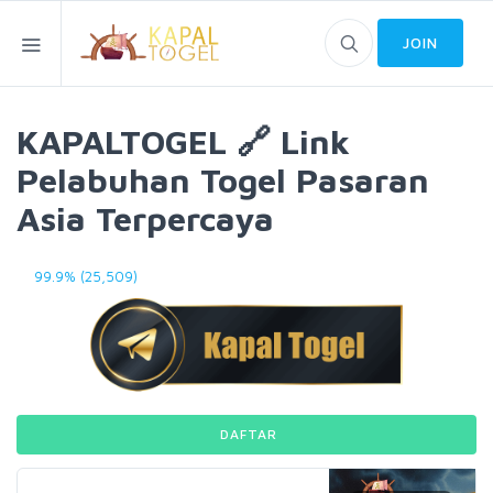
JOIN
KAPALTOGEL 🔗 Link
Pelabuhan Togel Pasaran
Asia Terpercaya
99.9% (25,509)
DAFTAR