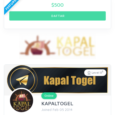
FEATURED
$
500
DAFTAR
5
Level X
Online
KAPALTOGEL
Joined Feb 05 2014