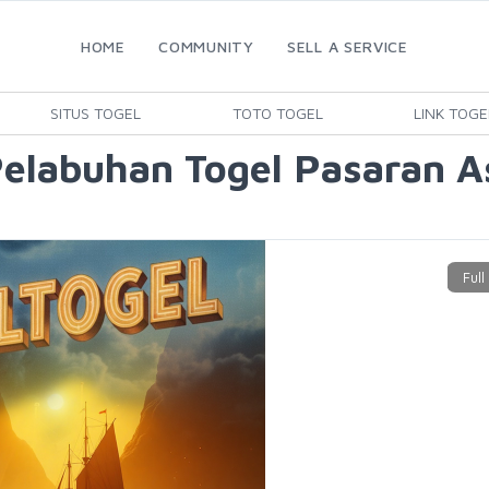
HOME
COMMUNITY
SELL A SERVICE
SITUS TOGEL
TOTO TOGEL
LINK TOGE
labuhan Togel Pasaran As