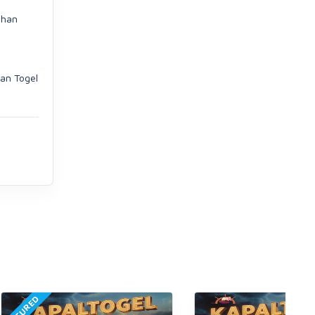
uhan
an Togel
FEATURED