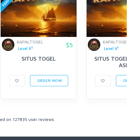
KAPALTOGEL
KAPALTOGEL
$5
5
5
Level X
Level X
SITUS TOGEL
SITUS TOGEL PA
ASIA
ORDER NOW
ORDER 
sed on
127835
user reviews.