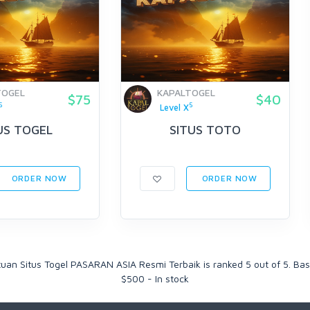
TOGEL
KAPALTOGEL
$75
$40
5
5
Level X
US TOGEL
SITUS TOTO
ORDER NOW
ORDER NOW
uan Situs Togel PASARAN ASIA Resmi Terbaik
is ranked
5
out of
5
. Ba
$
500
-
In stock