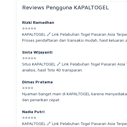
Reviews Pengguna KAPALTOGEL
Rizki Ramadhan
⭐⭐⭐⭐⭐
KAPALTOGEL 🔗 Link Pelabuhan Togel Pasaran Asia Ter
Proses pendaftaran dan transaksi mudah, hasil keluaran a
Sinta Wijayanti
⭐⭐⭐⭐⭐
Situs KAPALTOGEL 🔗 Link Pelabuhan Togel Pasaran Asia
analisis, hasil Toto 4D transparan.
Dimas Pratama
⭐⭐⭐⭐
Nyaman banget main di KAPALTOGEL karena menyediakan li
dan penarikan cepat.
Nadia Putri
⭐⭐⭐⭐⭐
KAPALTOGEL 🔗 Link Pelabuhan Togel Pasaran Asia Terperc