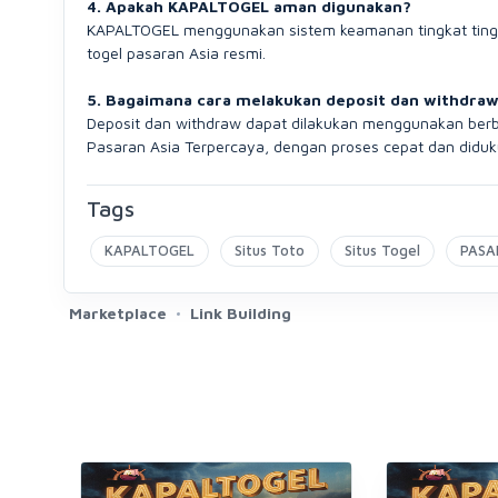
4. Apakah KAPALTOGEL aman digunakan?
KAPALTOGEL menggunakan sistem keamanan tingkat tinggi 
togel pasaran Asia resmi.
5. Bagaimana cara melakukan deposit dan withdra
Deposit dan withdraw dapat dilakukan menggunakan ber
Pasaran Asia Terpercaya, dengan proses cepat dan diduk
Tags
KAPALTOGEL
Situs Toto
Situs Togel
PASA
Marketplace
Link Building