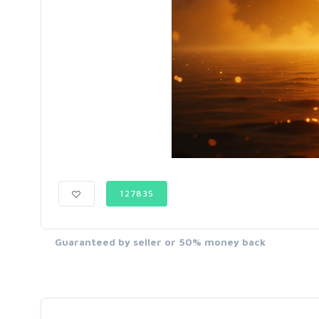
127835
Guaranteed by seller or 50% money back