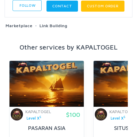
FOLLOW
CONTACT
CUSTOM ORDER
Marketplace
Link Building
Other services by KAPALTOGEL
KAPALTOGEL
KAPALTOGEL
$100
5
5
Level X
Level X
PASARAN ASIA
SITUS T