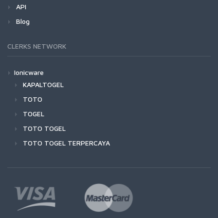
API
Blog
CLERKS NETWORK
Ionicware
KAPALTOGEL
TOTO
TOGEL
TOTO TOGEL
TOTO TOGEL TERPERCAYA