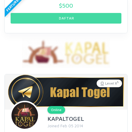
FEATURED
$
500
DAFTAR
5
Level X
Online
KAPALTOGEL
Joined Feb 05 2014