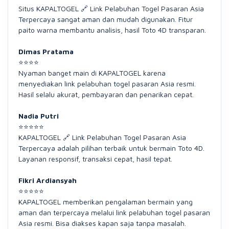
Situs KAPALTOGEL 🔗 Link Pelabuhan Togel Pasaran Asia
Terpercaya sangat aman dan mudah digunakan. Fitur
paito warna membantu analisis, hasil Toto 4D transparan.
Dimas Pratama
⭐⭐⭐⭐
Nyaman banget main di KAPALTOGEL karena
menyediakan link pelabuhan togel pasaran Asia resmi.
Hasil selalu akurat, pembayaran dan penarikan cepat.
Nadia Putri
⭐⭐⭐⭐⭐
KAPALTOGEL 🔗 Link Pelabuhan Togel Pasaran Asia
Terpercaya adalah pilihan terbaik untuk bermain Toto 4D.
Layanan responsif, transaksi cepat, hasil tepat.
Fikri Ardiansyah
⭐⭐⭐⭐⭐
KAPALTOGEL memberikan pengalaman bermain yang
aman dan terpercaya melalui link pelabuhan togel pasaran
Asia resmi. Bisa diakses kapan saja tanpa masalah.