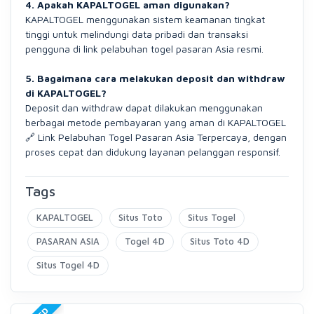
4. Apakah KAPALTOGEL aman digunakan?
KAPALTOGEL menggunakan sistem keamanan tingkat
tinggi untuk melindungi data pribadi dan transaksi
pengguna di link pelabuhan togel pasaran Asia resmi.
5. Bagaimana cara melakukan deposit dan withdraw
di KAPALTOGEL?
Deposit dan withdraw dapat dilakukan menggunakan
berbagai metode pembayaran yang aman di KAPALTOGEL
🔗 Link Pelabuhan Togel Pasaran Asia Terpercaya, dengan
proses cepat dan didukung layanan pelanggan responsif.
Tags
KAPALTOGEL
Situs Toto
Situs Togel
PASARAN ASIA
Togel 4D
Situs Toto 4D
Situs Togel 4D