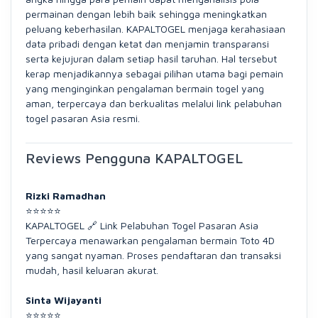
permainan dengan lebih baik sehingga meningkatkan
peluang keberhasilan. KAPALTOGEL menjaga kerahasiaan
data pribadi dengan ketat dan menjamin transparansi
serta kejujuran dalam setiap hasil taruhan. Hal tersebut
kerap menjadikannya sebagai pilihan utama bagi pemain
yang menginginkan pengalaman bermain togel yang
aman, terpercaya dan berkualitas melalui link pelabuhan
togel pasaran Asia resmi.
Reviews Pengguna KAPALTOGEL
Rizki Ramadhan
⭐⭐⭐⭐⭐
KAPALTOGEL 🔗 Link Pelabuhan Togel Pasaran Asia
Terpercaya menawarkan pengalaman bermain Toto 4D
yang sangat nyaman. Proses pendaftaran dan transaksi
mudah, hasil keluaran akurat.
Sinta Wijayanti
⭐⭐⭐⭐⭐